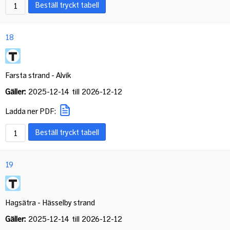
Beställ tryckt tabell
18
Farsta strand - Alvik
Gäller:
2025-12-14
till
2026-12-12
Ladda ner PDF:
Beställ tryckt tabell
19
Hagsätra - Hässelby strand
Gäller:
2025-12-14
till
2026-12-12