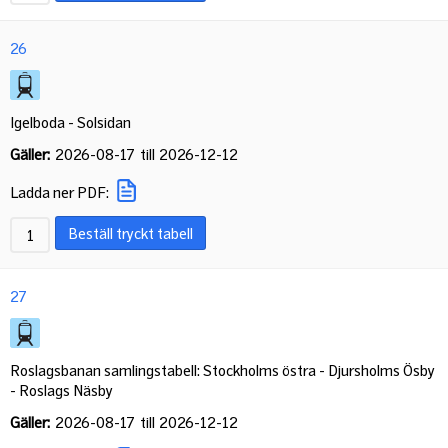
26
Igelboda - Solsidan
Gäller:
2026-08-17
till
2026-12-12
Ladda ner PDF:
Beställ tryckt tabell
27
Roslagsbanan samlingstabell: Stockholms östra - Djursholms Ösby
- Roslags Näsby
Gäller:
2026-08-17
till
2026-12-12