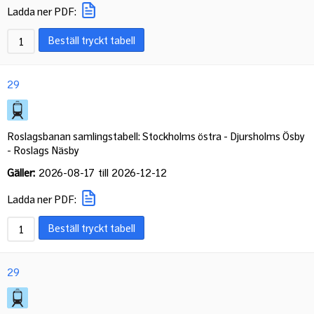
Ladda ner PDF:
Beställ tryckt tabell
29
Roslagsbanan samlingstabell: Stockholms östra - Djursholms Ösby
- Roslags Näsby
Gäller:
2026-08-17
till
2026-12-12
Ladda ner PDF:
Beställ tryckt tabell
29