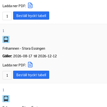
Ladda ner PDF:
Beställ tryckt tabell
1
Frihamnen - Stora Essingen
Gäller:
2026-08-17
till
2026-12-12
Ladda ner PDF:
Beställ tryckt tabell
1