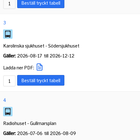
Beställ tryckt tabell
3
Karolinska sjukhuset - Södersjukhuset
Gäller:
2026-08-17
till
2026-12-12
Ladda ner PDF:
Beställ tryckt tabell
4
Radiohuset - Gullmarsplan
Gäller:
2026-07-06
till
2026-08-09