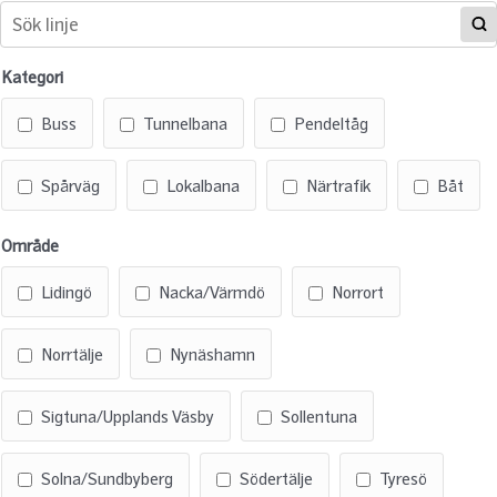
Kategori
Buss
Tunnelbana
Pendeltåg
Spårväg
Lokalbana
Närtrafik
Båt
Område
Lidingö
Nacka/Värmdö
Norrort
Norrtälje
Nynäshamn
Sigtuna/Upplands Väsby
Sollentuna
Solna/Sundbyberg
Södertälje
Tyresö