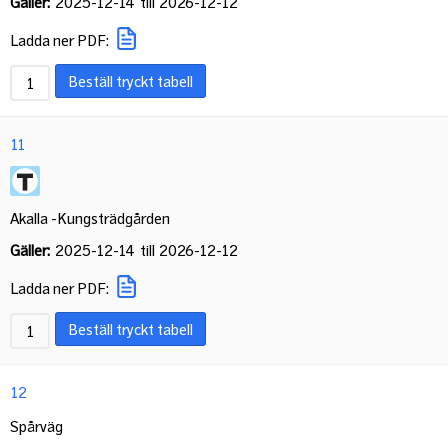
Gäller:
2025-12-14
till
2026-12-12
Ladda ner PDF:
Beställ tryckt tabell
11
Akalla -Kungsträdgården
Gäller:
2025-12-14
till
2026-12-12
Ladda ner PDF:
Beställ tryckt tabell
12
Spårväg