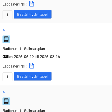
Ladda ner PDF:
Beställ tryckt tabell
4
Radiohuset - Gullmarsplan
Gäller:
2026-06-19
till
2026-08-16
Ladda ner PDF:
Beställ tryckt tabell
4
Radiohuset - Gullmarsplan