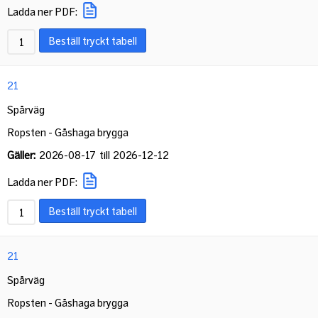
Ladda ner PDF:
Beställ tryckt tabell
21
Spårväg
Ropsten - Gåshaga brygga
Gäller:
2026-08-17
till
2026-12-12
Ladda ner PDF:
Beställ tryckt tabell
21
Spårväg
Ropsten - Gåshaga brygga