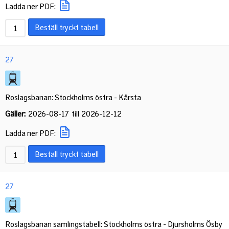
Ladda ner PDF:
Beställ tryckt tabell
27
Roslagsbanan: Stockholms östra - Kårsta
Gäller:
2026-08-17
till
2026-12-12
Ladda ner PDF:
Beställ tryckt tabell
27
Roslagsbanan samlingstabell: Stockholms östra - Djursholms Ösby