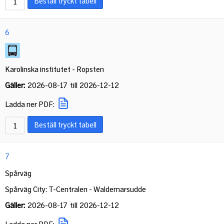
Beställ tryckt tabell
6
Karolinska institutet - Ropsten
Gäller:
2026-08-17
till
2026-12-12
Ladda ner PDF:
Beställ tryckt tabell
7
Spårväg
Spårväg City: T-Centralen - Waldemarsudde
Gäller:
2026-08-17
till
2026-12-12
Ladda ner PDF: