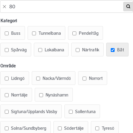
Kategori
Buss
Tunnelbana
Pendeltåg
Spårväg
Lokalbana
Närtrafik
Båt
Område
Lidingö
Nacka/Värmdö
Norrort
Norrtälje
Nynäshamn
Sigtuna/Upplands Väsby
Sollentuna
Solna/Sundbyberg
Södertälje
Tyresö